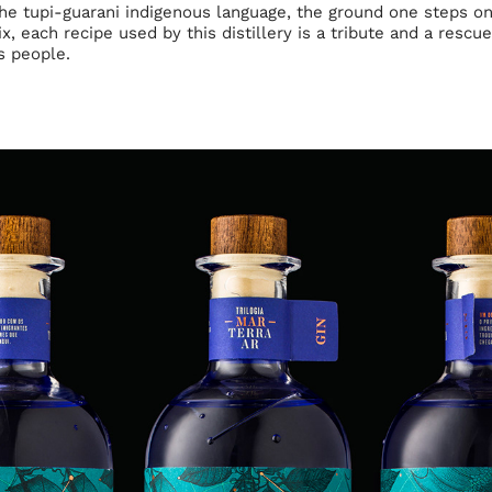
he tupi-guarani indigenous language, the ground one steps on, 
x, each recipe used by this distillery is a tribute and a rescue
ts people.