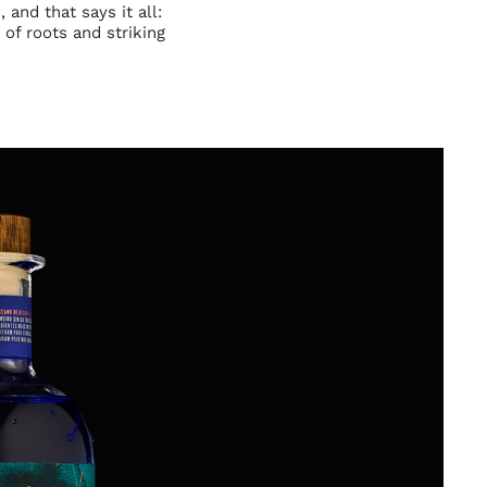
and that says it all:
 of roots and striking