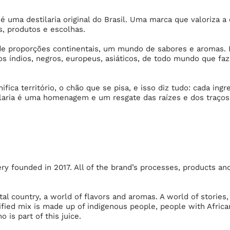
é uma destilaria original do Brasil. Uma marca que valoriza a
s, produtos e escolhas.
 de proporções continentais, um mundo de sabores e aromas. E
s índios, negros, europeus, asiáticos, de todo mundo que faz
ifica território, o chão que se pisa, e isso diz tudo: cada ingr
tilaria é uma homenagem e um resgate das raízes e dos traç
llery founded in 2017. All of the brand’s processes, products a
.
tal country, a world of flavors and aromas. A world of stories,
sified mix is made up of indigenous people, people with Afric
 is part of this juice.