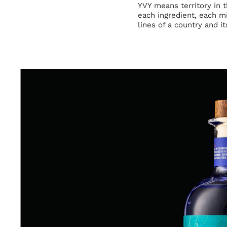
YVY means territory in t
each ingredient, each mi
lines of a country and i