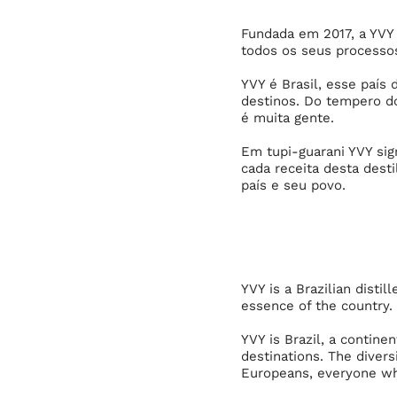
Fundada em 2017, a YVY 
todos os seus processo
YVY é Brasil, esse país
destinos. Do tempero do
é muita gente.
Em tupi-guarani YVY sign
cada receita desta des
país e seu povo.
YVY is a Brazilian disti
essence of the country
YVY is Brazil, a continen
destinations. The diver
Europeans, everyone who