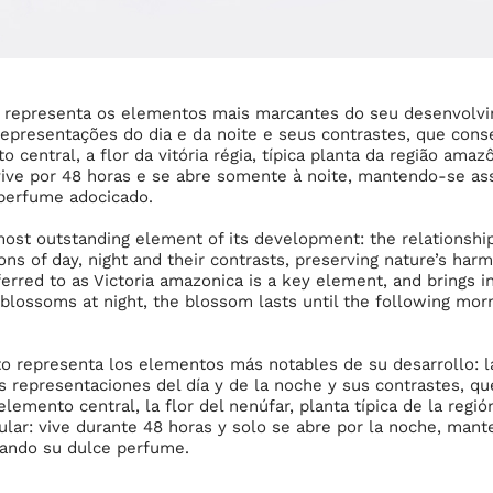
o representa os elementos mais marcantes do seu desenvolvi
epresentações do dia e da noite e seus contrastes, que con
central, a flor da vitória régia, típica planta da região ama
: vive por 48 horas e se abre somente à noite, mantendo-se a
 perfume adocicado.
 most outstanding element of its development: the relationsh
ons of day, night and their contrasts, preserving nature’s har
erred to as Victoria amazonica is a key element, and brings in 
 blossoms at night, the blossom lasts until the following mor
to representa los elementos más notables de su desarrollo: la
as representaciones del día y de la noche y sus contrastes, q
lemento central, la flor del nenúfar, planta típica de la reg
cular: vive durante 48 horas y solo se abre por la noche, mant
lando su dulce perfume.