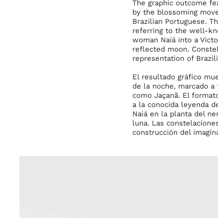
The graphic outcome fea
by the blossoming movem
Brazilian Portuguese. Th
referring to the well-k
woman Naiá into a Victo
reflected moon. Constel
representation of Brazil
El resultado gráfico mue
de la noche, marcado a 
como Jaçanã. El formato 
a la conocida leyenda de
Naiá en la planta del ne
luna. Las constelacione
construcción del imagina