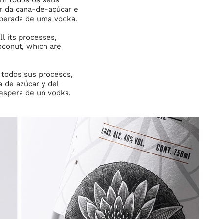
ir da cana-de-açúcar e
esperada de uma vodka.
ll its processes,
oconut, which are
n todos sus procesos,
a de azúcar y del
ra de un vodka.​​​​​​​