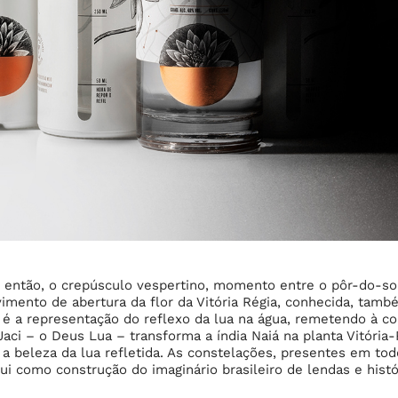
z, então, o crepúsculo vespertino, momento entre o pôr-do-sol
mento de abertura da flor da Vitória Régia, conhecida, tam
 é a representação do reflexo da lua na água, remetendo à co
aci – o Deus Lua – transforma a índia Naiá na planta Vitória-
r a beleza da lua refletida. As constelações, presentes em to
i como construção do imaginário brasileiro de lendas e histó