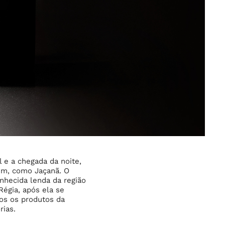
 e a chegada da noite,
bém, como Jaçanã. O
nhecida lenda da região
Régia, após ela se
dos os produtos da
rias.