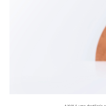
A YVY é uma destilaria 