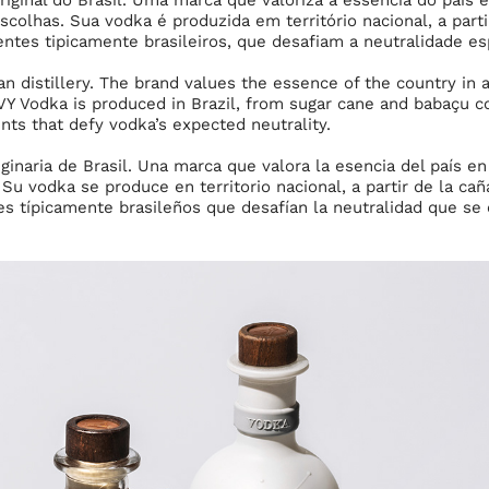
scolhas. Sua vodka é produzida em território nacional, a part
entes tipicamente brasileiros, que desafiam a neutralidade 
ian distillery. The brand values the essence of the country in a
IVY Vodka is produced in Brazil, from sugar cane and babaçu c
ients that defy vodka’s expected neutrality.
iginaria de Brasil. Una marca que valora la esencia del país e
Su vodka se produce en territorio nacional, a partir de la cañ
 típicamente brasileños que desafían la neutralidad que se espe