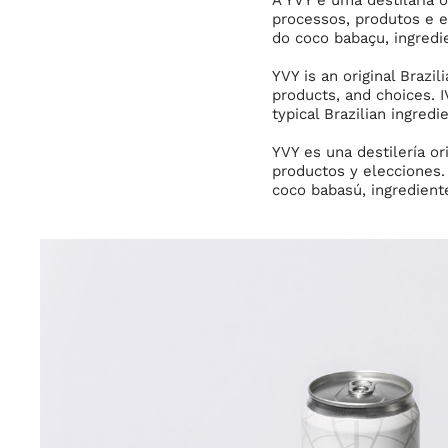
processos, produtos e e
do coco babaçu, ingredi
YVY is an original Brazil
products, and choices. 
typical Brazilian ingred
YVY es una destilería or
productos y elecciones. 
coco babasú, ingredientes