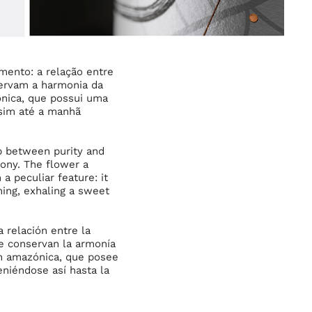
mento: a relação entre
servam a harmonia da
zônica, que possui uma
ssim até a manhã
ip between purity and
mony. The flower a
a peculiar feature: it
ning, exhaling a sweet
 relación entre la
ue conservan la armonía
ión amazónica, que posee
eniéndose así hasta la