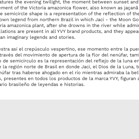
tures the evening twilight, the moment between sunset and 
ent of the Victoria amazonica flower, also known as jaçanã a
e semicircle shape is a representation of the reflection of t
nown legend from northern Brazil in which Jaci - the Moon Go
ria amazonica plant, after she drowns in the river while admir
lations are present in all YVY brand products, and they appea
ian imaginary legends and stories.
stra así el crepúsculo vespertino, ese momento entre la puest
través del movimiento de apertura de la flor del nenúfar, ta
de semicírculo es la representación del reflejo de la luna en
 la región norte de Brasil en donde Jaci, el Dios de la Luna, t
núfar tras haberse ahogado en el río mientras admiraba la bell
s, presentes en todos los productos de la marca YVY, figuran 
rio brasileño de leyendas e historias.