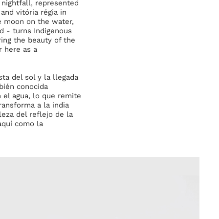
nightfall, represented
nd vitória régia in
he moon on the water,
d - turns Indigenous
ing the beauty of the
r here as a
a del sol y la llegada
mbién conocida
 el agua, lo que remite
ransforma a la india
eza del reflejo de la
aquí como la